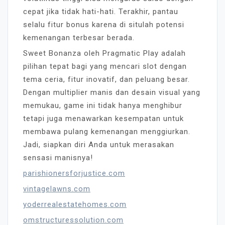
cepat jika tidak hati-hati. Terakhir, pantau
selalu fitur bonus karena di situlah potensi
kemenangan terbesar berada.
Sweet Bonanza oleh Pragmatic Play adalah
pilihan tepat bagi yang mencari slot dengan
tema ceria, fitur inovatif, dan peluang besar.
Dengan multiplier manis dan desain visual yang
memukau, game ini tidak hanya menghibur
tetapi juga menawarkan kesempatan untuk
membawa pulang kemenangan menggiurkan.
Jadi, siapkan diri Anda untuk merasakan
sensasi manisnya!
parishionersforjustice.com
vintagelawns.com
yoderrealestatehomes.com
omstructuressolution.com