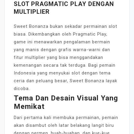
SLOT PRAGMATIC PLAY DENGAN
MULTIPLIER
Sweet Bonanza bukan sekadar permainan slot
biasa. Dikembangkan oleh Pragmatic Play,
game ini menawarkan pengalaman bermain
yang manis dengan grafis warna-warni dan
fitur multiplier yang bisa menggandakan
kemenangan secara tak terduga. Bagi pemain
Indonesia yang menyukai slot dengan tema
ceria dan peluang besar, Sweet Bonanza layak
dicoba.
Tema Dan Desain Visual Yang
Memikat
Dari pertama kali membuka permainan, pemain
akan disambut oleh latar belakang langit biru
dengan permen, buah-buahan, dan kue-kue