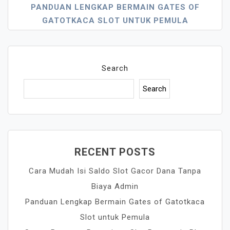
PANDUAN LENGKAP BERMAIN GATES OF
GATOTKACA SLOT UNTUK PEMULA
Search
Search
RECENT POSTS
Cara Mudah Isi Saldo Slot Gacor Dana Tanpa
Biaya Admin
Panduan Lengkap Bermain Gates of Gatotkaca
Slot untuk Pemula